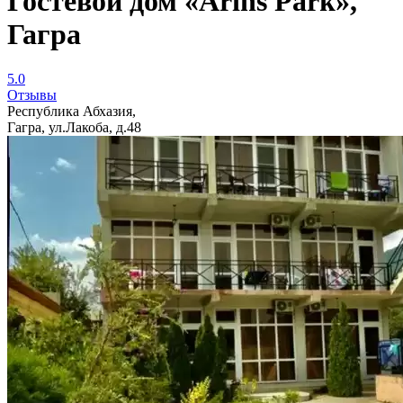
Гостевой дом «Arins Park»,
Гагра
5.0
Отзывы
Республика Абхазия,
Гагра, ул.Лакоба, д.48