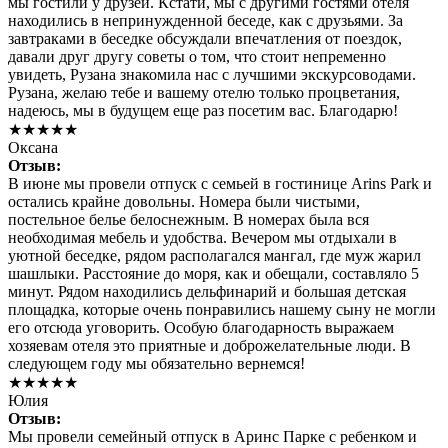
мы гостили у друзей. Кстати, мы с другими гостями отеля
находились в непринужденной беседе, как с друзьями. За
завтраками в беседке обсуждали впечатления от поездок,
давали друг другу советы о том, что стоит непременно
увидеть, Рузана знакомила нас с лучшими экскурсоводами.
Рузана, желаю тебе и вашему отелю только процветания,
надеюсь, мы в будущем еще раз посетим вас. Благодарю!
★★★★★
Оксана
Отзыв:
В июне мы провели отпуск с семьей в гостинице Arins Park и
остались крайне довольны. Номера были чистыми,
постельное белье белоснежным. В номерах была вся
необходимая мебель и удобства. Вечером мы отдыхали в
уютной беседке, рядом располагался мангал, где муж жарил
шашлыки. Расстояние до моря, как и обещали, составляло 5
минут. Рядом находились дельфинарий и большая детская
площадка, которые очень понравились нашему сыну не могли
его отсюда уговорить. Особую благодарность выражаем
хозяевам отеля это приятные и доброжелательные люди. В
следующем году мы обязательно вернемся!
★★★★★
Юлия
Отзыв:
Мы провели семейный отпуск в Аринс Парке с ребенком и