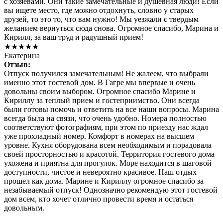
с хозяевами. Они такие замечательные и душевная люди! Если
вы ищете место, где можно отдохнуть, словно у старых
друзей, то это то, что вам нужно! Мы уезжали с твердым
желанием вернуться сюда снова. Огромное спасибо, Марина и
Кирилл, за ваш труд и радушный прием!
★★★★★
Екатерина
Отзыв:
Отпуск получился замечательным! Не жалеем, что выбрали
именно этот гостевой дом. В Гагре мы впервые и очень
довольны своим выбором. Огромное спасибо Марине и
Кириллу за теплый прием и гостеприимство. Они всегда
были готовы помочь и ответить на все наши вопросы. Марина
всегда была на связи, что очень удобно. Номера полностью
соответствуют фотографиям, при этом по приезду нас ждал
уже прохладный номер. Комфорт в номерах на высшем
уровне. Кухня оборудована всем необходимым и порадовала
своей просторностью и красотой. Территория гостевого дома
ухожена и приятна для прогулок. Море находится в шаговой
доступности, чистое и невероятно красивое. Наш отдых
прошел как дома. Марине и Кириллу огромное спасибо за
незабываемый отпуск! Однозначно рекомендую этот гостевой
дом всем, кто хочет отлично провести время и остаться
довольным.