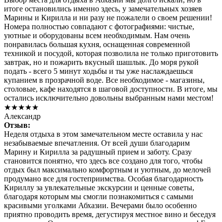
итоге остановились именно здесь, у замечательных хозяев
Марины и Кирилла и ни разу не пожалели о своем решении!
Номера полностью совпадают с фотографиями: чистые,
уютные и оборудованы всем необходимым. Нам очень
понравилась большая кухня, оснащенная современной
техникой и посудой, которая позволила не только приготовить
завтрак, но и пожарить вкусный шашлык. До моря рукой
подать - всего 5 минут ходьбы и ты уже наслаждаешься
купанием в прозрачной воде. Все необходимое - магазины,
столовые, кафе находятся в шаговой доступности. В итоге, мы
остались исключительно довольны выбранным нами местом!
★★★★★
Александр
Отзыв:
Неделя отдыха в этом замечательном месте оставила у нас
незабываемые впечатления. От всей души благодарим
Марину и Кирилла за радушный прием и заботу. Сразу
становится понятно, что здесь все создано для того, чтобы
отдых был максимально комфортным и уютным, до мелочей
продумано все для гостеприимства. Особая благодарность
Кириллу за увлекательные экскурсии и ценные советы,
благодаря которым мы смогли познакомиться с самыми
красивыми уголками Абхазии. Вечерами было особенно
приятно проводить время, дегустируя местное вино и беседуя