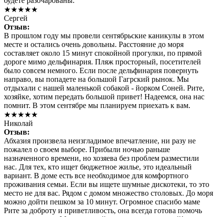
будете разочарованы.
★★★★★
Сергей
Отзыв:
В прошлом году мы провели сентябрьские каникулы в этом
месте и остались очень довольны. Расстояние до моря
составляет около 15 минут спокойной прогулки, по прямой
дороге мимо дельфинария. Пляж просторный, посетителей
было совсем немного. Если после дельфинария повернуть
направо, вы попадете на большой Гагрский рынок. Мы
отдыхали с нашей маленькой собакой - йорком Соней. Рите,
хозяйке, хотим передать большой привет! Надеемся, она нас
помнит. В этом сентябре мы планируем приехать к вам.
★★★★★
Николай
Отзыв:
Абхазия произвела неизгладимое впечатление, ни разу не
пожалел о своем выборе. Прибыли ночью раньше
назначенного времени, но хозяева без проблем разместили
нас. Для тех, кто ищет бюджетное жилье, это идеальный
вариант. В доме есть все необходимое для комфортного
проживания семьи. Если вы ищете шумные дискотеки, то это
место не для вас. Рядом с домом множество столовых. До моря
можно дойти пешком за 10 минут. Огромное спасибо маме
Рите за доброту и приветливость, она всегда готова помочь