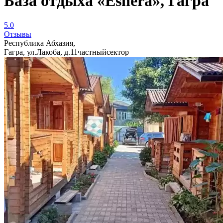
База отдыха «Eshera», Гагра
5.0
Отзывы
Республика Абхазия,
Гагра, ул.Лакоба, д.11частныйсектор