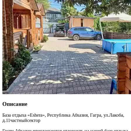
Описание
База отдыха «Eshera»,
Республика Абхазия
,
Гагра
,
ул.Лакоба,
д.11частныйсектор
Гости Абхазии приглашаются отдохнуть на нашей базе отдыха