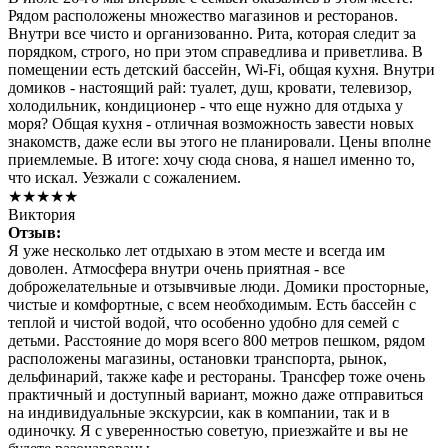
Рядом расположены множество магазинов и ресторанов.
Внутри все чисто и организованно. Рита, которая следит за
порядком, строго, но при этом справедлива и приветлива. В
помещении есть детский бассейн, Wi-Fi, общая кухня. Внутри
домиков - настоящий рай: туалет, душ, кровати, телевизор,
холодильник, кондиционер - что еще нужно для отдыха у
моря? Общая кухня - отличная возможность завести новых
знакомств, даже если вы этого не планировали. Цены вполне
приемлемые. В итоге: хочу сюда снова, я нашел именно то,
что искал. Уезжали с сожалением.
★★★★★
Виктория
Отзыв:
Я уже несколько лет отдыхаю в этом месте и всегда им
доволен. Атмосфера внутри очень приятная - все
доброжелательные и отзывчивые люди. Домики просторные,
чистые и комфортные, с всем необходимым. Есть бассейн с
теплой и чистой водой, что особенно удобно для семей с
детьми. Расстояние до моря всего 800 метров пешком, рядом
расположены магазины, остановки транспорта, рынок,
дельфинарий, также кафе и рестораны. Трансфер тоже очень
практичный и доступный вариант, можно даже отправиться
на индивидуальные экскурсии, как в компании, так и в
одиночку. Я с уверенностью советую, приезжайте и вы не