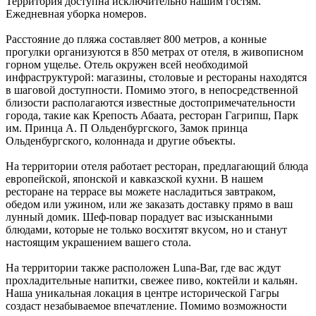
Территория доступна исключительно нашим гостям.
Ежедневная уборка номеров.
Расстояние до пляжа составляет 800 метров, а конные
прогулки организуются в 850 метрах от отеля, в живописном
горном ущелье. Отель окружен всей необходимой
инфраструктурой: магазины, столовые и рестораны находятся
в шаговой доступности. Помимо этого, в непосредственной
близости располагаются известные достопримечательности
города, такие как Крепость Абаата, ресторан Гагрипш, Парк
им. Принца А. П Ольденбургского, Замок принца
Ольденбургского, колоннада и другие объекты.
На территории отеля работает ресторан, предлагающий блюда
европейской, японской и кавказской кухни. В нашем
ресторане на террасе вы можете насладиться завтраком,
обедом или ужином, или же заказать доставку прямо в ваш
лунный домик. Шеф-повар порадует вас изысканными
блюдами, которые не только восхитят вкусом, но и станут
настоящим украшением вашего стола.
На территории также расположен Luna-Bar, где вас ждут
прохладительные напитки, свежее пиво, коктейли и кальян.
Наша уникальная локация в центре исторической Гагры
создаст незабываемое впечатление. Помимо возможности