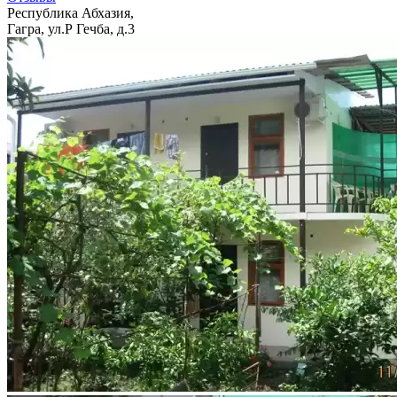
Республика Абхазия,
Гагра, ул.Р Гечба, д.3