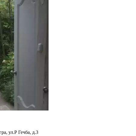
гра
,
ул.Р Гечба, д.3