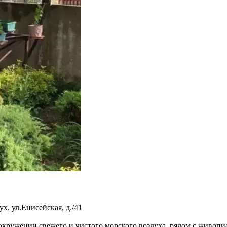
ух
,
ул.Енисейская, д./41
 окружении свежего и чистого морского воздуха, рядом с живоп