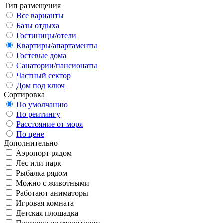
Тип размещения
Все варианты
Базы отдыха
Гостиницы/отели
Квартиры/апартаменты
Гостевые дома
Санатории/пансионаты
Частный сектор
Дом под ключ
Сортировка
По умолчанию
По рейтингу
Расстояние от моря
По цене
Дополнительно
Аэропорт рядом
Лес или парк
Рыбалка рядом
Можно с животными
Работают аниматоры
Игровая комната
Детская площадка
Парковка на территории