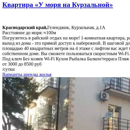
Квартира «У моря на Курзальной»
Краснодарский край,
Геленджик, Курзальная, д.1А
Расстояние до моря: ≈100м
Погрузитесь в райский отдых на море! 1-комнатная квартира, 
выход из дома - это прямой доступ к набережной. В шаговой д
площадью 40 квадратных метров на 4 этаже с лифтом вас ждет
собственном доме. Вы сможете пользоваться скоростным Wi-Fi.
Под ключ
Без хозяев
Wi-Fi
Кухня
Рыбалка
Балкон/терраса
Пляж
от 3000 до 8500 руб
/сутки
Варианты аренды жилья