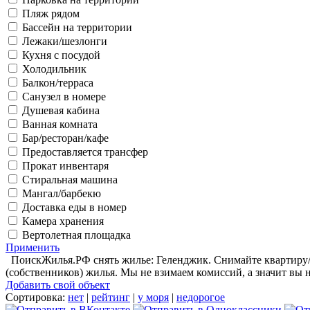
Пляж рядом
Бассейн на территории
Лежаки/шезлонги
Кухня с посудой
Холодильник
Балкон/терраса
Санузел в номере
Душевая кабина
Ванная комната
Бар/ресторан/кафе
Предоставляется трансфер
Прокат инвентаря
Стиральная машина
Мангал/барбекю
Доставка еды в номер
Камера хранения
Вертолетная площадка
Применить
ПоискЖилья.РФ снять жилье: Геленджик. Снимайте квартиру/а
(собственников) жилья. Мы не взимаем комиссий, а значит вы 
Добавить свой объект
Сортировка:
нет
|
рейтинг
|
у моря
|
недорогое