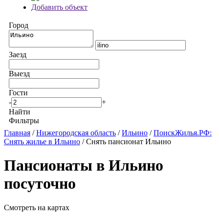
Добавить объект
Город
Заезд
Выезд
Гости
-
+
Найти
Фильтры
Главная
/
Нижегородская область
/
Ильино
/
ПоискЖилья.РФ:
Снять жилье в Ильино
/ Снять пансионат Ильино
Пансионаты в Ильино
посуточно
Смотреть на картах