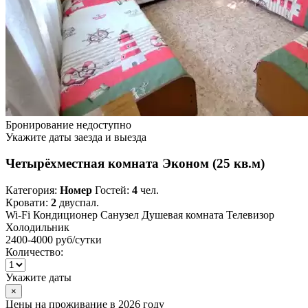
Бронирование недоступно
Укажите даты заезда и выезда
Четырёхместная комната Эконом (25 кв.м)
Категория:
Номер
Гостей:
4
чел.
Кровати:
2
двуспал.
Wi-Fi
Кондиционер
Санузел
Душевая комната
Телевизор
Холодильник
2400-4000 руб
/сутки
Количество:
Укажите даты
×
Цены на проживание в 2026 году