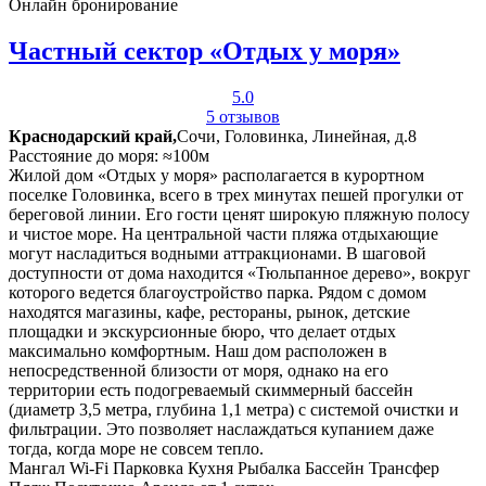
Онлайн бронирование
Частный сектор «Отдых у моря»
5.0
5 отзывов
Краснодарский край,
Сочи, Головинка, Линейная, д.8
Расстояние до моря: ≈100м
Жилой дом «Отдых у моря» располагается в курортном
поселке Головинка, всего в трех минутах пешей прогулки от
береговой линии. Его гости ценят широкую пляжную полосу
и чистое море. На центральной части пляжа отдыхающие
могут насладиться водными аттракционами. В шаговой
доступности от дома находится «Тюльпанное дерево», вокруг
которого ведется благоустройство парка. Рядом с домом
находятся магазины, кафе, рестораны, рынок, детские
площадки и экскурсионные бюро, что делает отдых
максимально комфортным. Наш дом расположен в
непосредственной близости от моря, однако на его
территории есть подогреваемый скиммерный бассейн
(диаметр 3,5 метра, глубина 1,1 метра) с системой очистки и
фильтрации. Это позволяет наслаждаться купанием даже
тогда, когда море не совсем тепло.
Мангал
Wi-Fi
Парковка
Кухня
Рыбалка
Бассейн
Трансфер