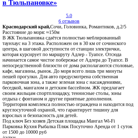
в Тюльпановке»
5.0
6 отзывов
Краснодарский край,
Сочи, Головинка, Романтиков, д.2/5
Расстояние до моря: ≈150м
В ЖК Тюльпановка сдаётся полностью меблированный
таунхаус на 3 этажа. Расположен он в 30 км от сочинского
центра, в шаговой доступности от станции электрички,
которая курсирует по маршруту Адлер - Туапсе. Отсюда
начинается самое чистое побережье от Адлера до Туапсе. В
непосредственной близости от дома располагаются столовые,
кафе, магазины, рынок. До моря всего лишь три минуты
пешей прогулки. Для авто предусмотрена собственная
парковочная зона, а также зеленая зона с насаждениями,
беседкой, мангалом и детским бассейном. ЖК предлагает
своим жильцам спортплощадку, теннисные столы, зоны
отдыха с фонтаном и другие приятные дополнения.
Территория комплекса полностью ограждена и находится под
круглосуточной охраной, что гарантирует тишину для
взрослых и безопасность для детей.
Под ключ
Без хозяев
Детская площадка
Мангал
Wi-Fi
Парковка
Кухня
Рыбалка
Пляж
Посуточно
Аренда от 1 суток
от 1500 до 10000 руб
/сутки