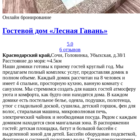
Онлайн бронирование
Гостевой дом «Лесная Гавань»
5.0
6 отзывов
Краснодарский край,
Сочи, Головинка, Убыхская, д.38/1
Расстояние до моря: ≈4.5км
Наши домики готовы к приему гостей круглый год. Мы
предлагаем полный комплекс услуг, предоставляя домик в
полном объеме. Каждый домик рассчитан на 8 человек и
имеет 4 спальни, просторную кухню, ванную комнату с
санузлом. Мы стремимся создать для наших гостей атмосферу
уюта и комфорта, как будто они находятся дома. В каждом
домике есть постельное белье, одеяла, подушки, полотенца,
утюг с гладильной доской, сушилка, детский горшок, фен для
волос, стиральная машина, микроволновая печь,
электрический чайник и необходимая посуда. Рядом с каждым
домиком находится своя мангальная зона. В распоряжении
гостей: детская площадка, батут и большой бассейн с
выделенной зоной для детей. Бассейн оборудован подсветкой,
фонтаном и системой подогрева воды. Также предусмотрены