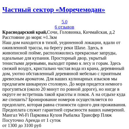
Частный сектор «Моречемодан»
5.0
6 отзывов
Краснодарский край,
Сочи, Головинка, Кичмайская, д.2
Расстояние до моря: ≈1.3км
Наш дом находится в тихой, уединенной локации, вдали от
оживленной трассы, на берегу реки Шахе. Здесь, в
живописной пойме, расположились прекрасные запруды,
идеальные для купания. Просторный двор, укрытый
тенистыми деревьями, выходит прямо к лесу и горам. Здесь
свежий воздух, кристально чистая вода из крана, деревянный
дом, уютно обставленный деревянной мебелью с приятным
древесным ароматом. Для ваших кулинарных изысков мы
предлагаем шикарную столовую. До моря придется немного
прогуляться (около 20 минут по ровной дороге), но нигде в
округе не встретишь такой красоты и покоя. А на отдыхе куда
же спешить? Бронирование номеров осуществляется по
предоплате, которая равна стоимости одного дня проживания.
Предоплата служит гарантией серьезности ваших намерений.
Мангал
Wi-Fi
Парковка
Кухня
Рыбалка
Трансфер
Пляж
Посуточно
Аренда от 1 суток
от 1300 до 3100 руб