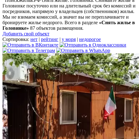
ПоискЖилья.РФ снять жилье: Головинка. Снимайте жилье в
Головинке посуточно или на длительный срок без комиссий и
посредников, напрямую у владельцев (собственников) жилья.
Мы не взимаем комиссий, а значит вы не переплачиваете и
бронируете жилье недорого. Всего в разделе
«Снять жилье в
Головинке»
87 объектов размещения
.
Добавить свой объект
Сортировка:
нет
|
рейтинг
|
у моря
|
недорогое