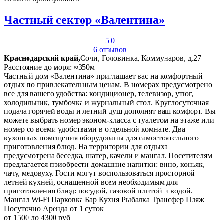
Частный сектор «Валентина»
5.0
6 отзывов
Краснодарский край,
Сочи, Головинка, Коммунаров, д.27
Расстояние до моря: ≈350м
Частный дом «Валентина» приглашает вас на комфортный
отдых по привлекательным ценам. В номерах предусмотрено
все для вашего удобства: кондиционер, телевизор, утюг,
холодильник, тумбочка и журнальный стол. Круглосуточная
подача горячей воды и летний душ дополнят ваш комфорт. Вы
можете выбрать номер эконом-класса с туалетом на этаже или
номер со всеми удобствами в отдельной комнате. Два
кухонных помещения оборудованы для самостоятельного
приготовления блюд. На территории для отдыха
предусмотрена беседка, шатер, качели и мангал. Посетителям
предлагается приобрести домашние напитки: вино, коньяк,
чачу, медовуху. Гости могут воспользоваться просторной
летней кухней, оснащенной всем необходимым для
приготовления блюд: посудой, газовой плитой и водой.
Мангал
Wi-Fi
Парковка
Бар
Кухня
Рыбалка
Трансфер
Пляж
Посуточно
Аренда от 1 суток
от 1500 до 4300 руб