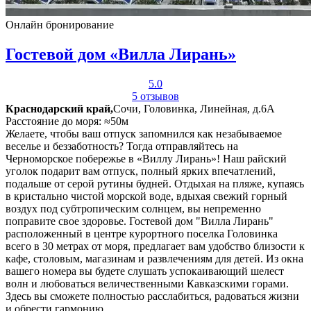
Онлайн бронирование
Гостевой дом «Вилла Лирань»
5.0
5 отзывов
Краснодарский край,
Сочи, Головинка, Линейная, д.6А
Расстояние до моря: ≈50м
Желаете, чтобы ваш отпуск запомнился как незабываемое
веселье и беззаботность? Тогда отправляйтесь на
Черноморское побережье в «Виллу Лирань»! Наш райский
уголок подарит вам отпуск, полный ярких впечатлений,
подальше от серой рутины будней. Отдыхая на пляже, купаясь
в кристально чистой морской воде, вдыхая свежий горный
воздух под субтропическим солнцем, вы непременно
поправите свое здоровье. Гостевой дом "Вилла Лирань"
расположенный в центре курортного поселка Головинка
всего в 30 метрах от моря, предлагает вам удобство близости к
кафе, столовым, магазинам и развлечениям для детей. Из окна
вашего номера вы будете слушать успокаивающий шелест
волн и любоваться величественными Кавказскими горами.
Здесь вы сможете полностью расслабиться, радоваться жизни
и обрести гармонию.