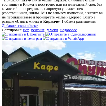
ПоискЖилья.РФ снять жилье: Киржач. Снимайте отель/
гостиницу в Киржаче посуточно или на длительный срок без
комиссий и посредников, напрямую у владельцев
(собственников) жилья. Мы не взимаем комиссий, а значит вы
не переплачиваете и бронируете жилье недорого. Всего в
разделе
«Снять жилье в Киржаче»
1 объект размещения
.
Добавить свой объект
Сортировка:
нет
|
рейтинг
|
у моря
|
недорогое