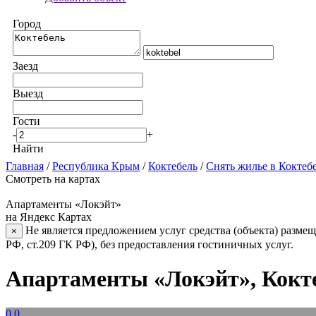
Город
Заезд
Выезд
Гости
-
+
Найти
Главная
/
Республика Крым
/
Коктебель
/
Снять жилье в Коктеб
Смотреть на картах
Апартаменты «Локэйт»
на Яндекс Картах
Не является предложением услуг средства (объекта) размещ
×
РФ, ст.209 ГК РФ), без предоставления гостиничных услуг.
Апартаменты «Локэйт», Кокт
0.0