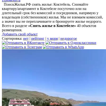
Применить
ПоискЖилья.РФ снять жилье: Коктебель. Снимайте
квартиру/апартамент в Коктебеле посуточно или на
длительный срок без комиссий и посредников, напрямую у
владельцев (собственников) жилья. Мы не взимаем комиссий,
а значит вы не переплачиваете и бронируете жилье недорого.
Всего в разделе
«Снять жилье в Коктебеле»
40 объектов
размещения
.
Добавить свой объект
Сортировка:
нет
|
рейтинг
|
у моря
|
недорогое