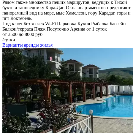
Рядом также множество пеших маршрутов, ведущих к Тихой
бухте и заповеднику Кара-Даг. Окна апартаментов предлагают
панорамный вид на море, мыс Хамелеон, гору Карадаг, горы и
пгт Коктебель.
Под ключ
Без хозяев
Wi-Fi
Парковка
Кухня
Рыбалка
Бассейн
Балкон/терраса
Пляж
Посуточно
Аренда от 1 суток
от 3500 до 8000 руб
/сутки
Варианты аренды жилья