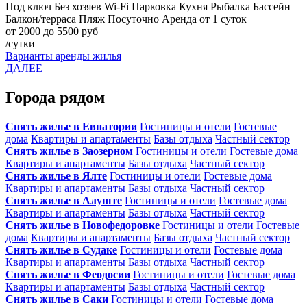
Под ключ
Без хозяев
Wi-Fi
Парковка
Кухня
Рыбалка
Бассейн
Балкон/терраса
Пляж
Посуточно
Аренда от 1 суток
от 2000 до 5500 руб
/сутки
Варианты аренды жилья
ДАЛЕЕ
Города рядом
Снять жилье в Евпатории
Гостиницы и отели
Гостевые
дома
Квартиры и апартаменты
Базы отдыха
Частный сектор
Снять жилье в Заозерном
Гостиницы и отели
Гостевые дома
Квартиры и апартаменты
Базы отдыха
Частный сектор
Снять жилье в Ялте
Гостиницы и отели
Гостевые дома
Квартиры и апартаменты
Базы отдыха
Частный сектор
Снять жилье в Алуште
Гостиницы и отели
Гостевые дома
Квартиры и апартаменты
Базы отдыха
Частный сектор
Снять жилье в Новофедоровке
Гостиницы и отели
Гостевые
дома
Квартиры и апартаменты
Базы отдыха
Частный сектор
Снять жилье в Судаке
Гостиницы и отели
Гостевые дома
Квартиры и апартаменты
Базы отдыха
Частный сектор
Снять жилье в Феодосии
Гостиницы и отели
Гостевые дома
Квартиры и апартаменты
Базы отдыха
Частный сектор
Снять жилье в Саки
Гостиницы и отели
Гостевые дома