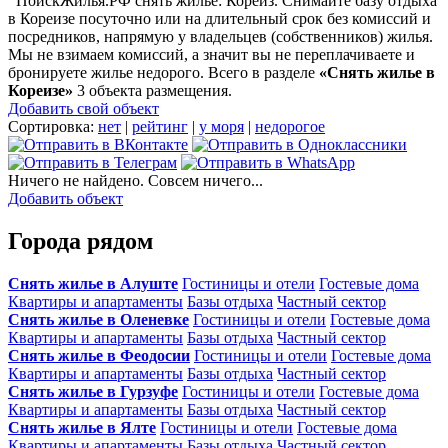
ПоискЖилья.РФ снять жилье: Кореиз. Снимайте базу отдыха
в Кореизе посуточно или на длительный срок без комиссий и
посредников, напрямую у владельцев (собственников) жилья.
Мы не взимаем комиссий, а значит вы не переплачиваете и
бронируете жилье недорого. Всего в разделе
«Снять жилье в
Кореизе»
3 объекта размещения
.
Добавить свой объект
Сортировка:
нет
|
рейтинг
|
у моря
|
недорогое
Ничего не найдено. Совсем ничего...
Добавить объект
Города рядом
Снять жилье в Алуште
Гостиницы и отели
Гостевые дома
Квартиры и апартаменты
Базы отдыха
Частный сектор
Снять жилье в Оленевке
Гостиницы и отели
Гостевые дома
Квартиры и апартаменты
Базы отдыха
Частный сектор
Снять жилье в Феодосии
Гостиницы и отели
Гостевые дома
Квартиры и апартаменты
Базы отдыха
Частный сектор
Снять жилье в Гурзуфе
Гостиницы и отели
Гостевые дома
Квартиры и апартаменты
Базы отдыха
Частный сектор
Снять жилье в Ялте
Гостиницы и отели
Гостевые дома
Квартиры и апартаменты
Базы отдыха
Частный сектор