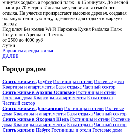
минутах ходьбы, а городской пляж - в 15 минутах. До лесной
границы 70 метров. Идеальные условия для семейного
отдыха. На участке произрастают высокие деревья, создавая
большую тенистую зону, идеальную для отдыха в жаркую
погоду.
Под ключ
Без хозяев
Wi-Fi
Парковка
Кухня
Рыбалка
Пляж
Посуточно
Аренда от 1 суток
от 2500 до 4000 руб
/сутки
Варианты аренды жилья
ДАЛЕЕ
Города рядом
Снять жилье в Джубге
Гостиницы и отели
Гостевые дома
Квартиры и апартаменты
Базы отдыха
Частный сектор
Снять жилье в Архипо-Осиповке
Гостиницы и отели
Гостевые дома
Квартиры и апартаменты
Базы отдыха
Частный сектор
Снять жилье в Должанской
Гостиницы и отели
Гостевые
дома
Квартиры и апартаменты
Базы отдыха
Частный сектор
Снять жилье в Якорная Щель
Гостиницы и отели
Гостевые
дома
Квартиры и апартаменты
Базы отдыха
Частный сектор
Снять жилье в Небуге
Гостиницы и отели
Гостевые дома