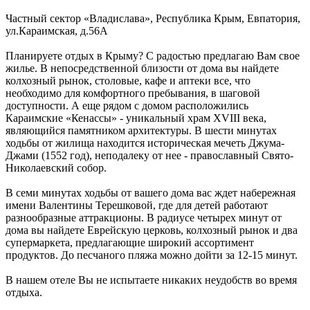
Частный сектор «Владислава»,
Республика Крым
,
Евпатория
,
ул.Караимская, д.56А
Планируете отдых в Крыму? С радостью предлагаю Вам свое
жилье. В непосредственной близости от дома вы найдете
колхозный рынок, столовые, кафе и аптеки все, что
необходимо для комфортного пребывания, в шаговой
доступности. А еще рядом с домом расположились
Караимские «Кенассы» - уникальный храм XVIII века,
являющийся памятником архитектуры. В шести минутах
ходьбы от жилища находится историческая мечеть Джума-
Джами (1552 год), неподалеку от нее - православный Свято-
Николаевский собор.
В семи минутах ходьбы от вашего дома вас ждет набережная
имени Валентины Терешковой, где для детей работают
разнообразные аттракционы. В радиусе четырех минут от
дома вы найдете Еврейскую церковь, колхозный рынок и два
супермаркета, предлагающие широкий ассортимент
продуктов. До песчаного пляжа можно дойти за 12-15 минут.
В нашем отеле Вы не испытаете никаких неудобств во время
отдыха.