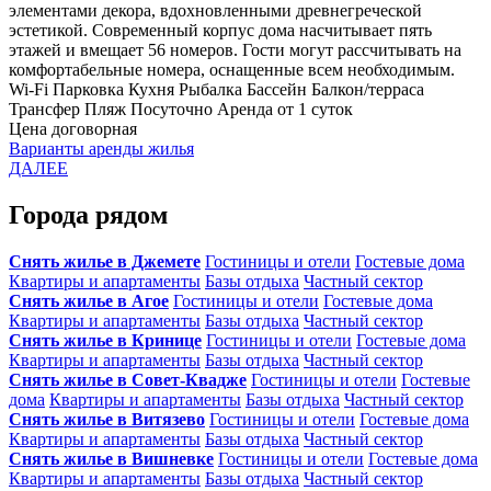
элементами декора, вдохновленными древнегреческой
эстетикой. Современный корпус дома насчитывает пять
этажей и вмещает 56 номеров. Гости могут рассчитывать на
комфортабельные номера, оснащенные всем необходимым.
Wi-Fi
Парковка
Кухня
Рыбалка
Бассейн
Балкон/терраса
Трансфер
Пляж
Посуточно
Аренда от 1 суток
Цена договорная
Варианты аренды жилья
ДАЛЕЕ
Города рядом
Снять жилье в Джемете
Гостиницы и отели
Гостевые дома
Квартиры и апартаменты
Базы отдыха
Частный сектор
Снять жилье в Агое
Гостиницы и отели
Гостевые дома
Квартиры и апартаменты
Базы отдыха
Частный сектор
Снять жилье в Кринице
Гостиницы и отели
Гостевые дома
Квартиры и апартаменты
Базы отдыха
Частный сектор
Снять жилье в Совет-Квадже
Гостиницы и отели
Гостевые
дома
Квартиры и апартаменты
Базы отдыха
Частный сектор
Снять жилье в Витязево
Гостиницы и отели
Гостевые дома
Квартиры и апартаменты
Базы отдыха
Частный сектор
Снять жилье в Вишневке
Гостиницы и отели
Гостевые дома
Квартиры и апартаменты
Базы отдыха
Частный сектор