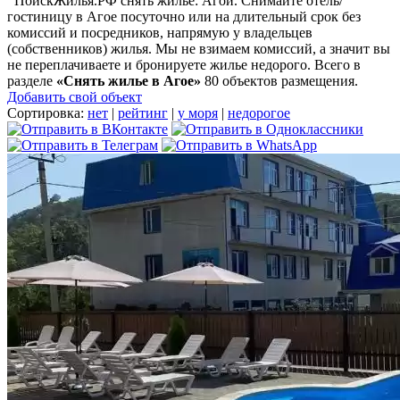
ПоискЖилья.РФ снять жилье: Агой. Снимайте отель/
гостиницу в Агое посуточно или на длительный срок без
комиссий и посредников, напрямую у владельцев
(собственников) жилья. Мы не взимаем комиссий, а значит вы
не переплачиваете и бронируете жилье недорого. Всего в
разделе
«Снять жилье в Агое»
80 объектов размещения
.
Добавить свой объект
Сортировка:
нет
|
рейтинг
|
у моря
|
недорогое