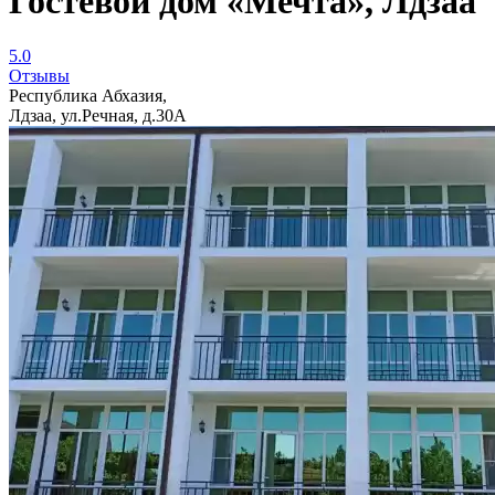
Гостевой дом «Мечта», Лдзаа
5.0
Отзывы
Республика Абхазия,
Лдзаа, ул.Речная, д.30А