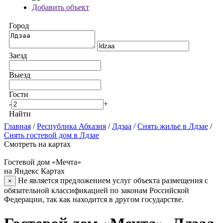
Добавить объект
Город
Заезд
Выезд
Гости
-
+
Найти
Главная
/
Республика Абхазия
/
Лдзаа
/
Снять жилье в Лдзае
/
Снять гостевой дом в Лдзае
Смотреть на картах
Гостевой дом «Мечта»
на Яндекс Картах
Не является предложением услуг объекта размещения с
×
обязательной классификацией по законам Российской
Федерации, так как находится в другом государстве.