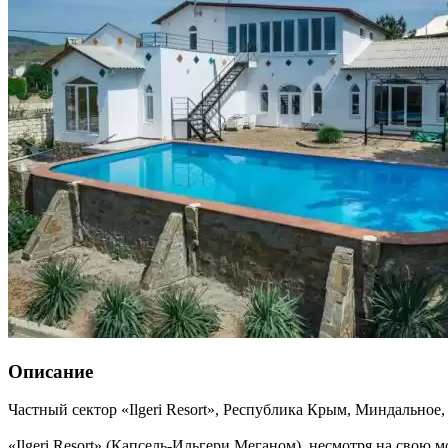
Описание
Частный сектор «Ilgeri Resort»,
Республика Крым
,
Миндальное
«Ilgeri Resort» (Капсель-Ильгери Меганом), несмотря на свою