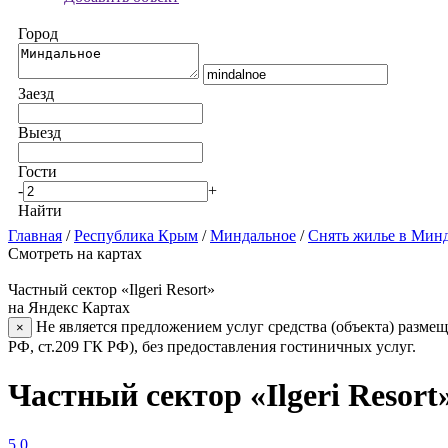
Город
Заезд
Выезд
Гости
-
+
Найти
Главная
/
Республика Крым
/
Миндальное
/
Снять жилье в Мин
Смотреть на картах
Частный сектор «Ilgeri Resort»
на Яндекс Картах
Не является предложением услуг средства (объекта) размещ
×
РФ, ст.209 ГК РФ), без предоставления гостиничных услуг.
Частный сектор «Ilgeri Resor
5.0