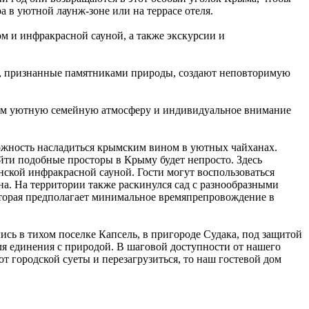
 в уютной лаунж-зоне или на террасе отеля.
ом и инфракрасной сауной, а также экскурсии и
жи, признанные памятниками природы, создают неповторимую
 вам уютную семейную атмосферу и индивидуальное внимание
можность насладиться крымским вином в уютных чайханах.
найти подобные просторы в Крыму будет непросто. Здесь
понской инфракрасной сауной. Гости могут воспользоваться
на. На территории также раскинулся сад с разнообразными
которая предполагает минимальное времяпрепровождение в
ись в тихом поселке Капсель, в пригороде Судака, под защитой
ля единения с природой. В шаговой доступности от нашего
т городской суеты и перезагрузиться, то наш гостевой дом