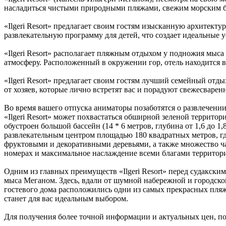
насладиться чистыми природными пляжами, свежим морским бри
«Ilgeri Resort» предлагает своим гостям изысканную архитект
развлекательную программу для детей, что создает идеальные 
«Ilgeri Resort» располагает пляжным отдыхом у подножия мыс
атмосферу. Расположенный в окружении гор, отель находится 
«Ilgeri Resort» предлагает своим гостям лучший семейный от
от хозяев, которые лично встретят вас и порадуют свежесварен
Во время вашего отпуска аниматоры позаботятся о развлечени
«Ilgeri Resort» может похвастаться обширной зеленой территор
обустроен большой бассейн (14 * 6 метров, глубина от 1,6 до 
развлекательным центром площадью 180 квадратных метров, гд
фруктовыми и декоративными деревьями, а также множество чай
номерах и максимальное наслаждение всеми благами территори
Одним из главных преимуществ «Ilgeri Resort» перед судакски
мыса Меганом. Здесь, вдали от шумной набережной и городской
гостевого дома расположились одни из самых прекрасных пляже
станет для вас идеальным выбором.
Для получения более точной информации и актуальных цен, посет