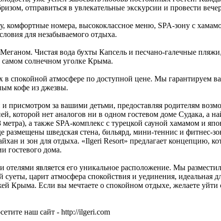
зом, отправиться в увлекательные экскурсии и провести вечера
уру, комфортные номера, высококлассное меню, SPA-зону с хамам
условия для незабываемого отдыха.
а Меганом. Чистая вода бухты Капсель и песчано-галечные пля
в самом солнечном уголке Крыма.
дых в спокойной атмосфере по доступной цене. Мы гарантируем
ным кофе из джезвы.
и и присмотром за вашими детьми, предоставляя родителям воз
ией, которой нет аналогов ни в одном гостевом доме Судака, а 
1,8 метра), а также SPA-комплекс с турецкой сауной хамамом и я
е размещены шведская стена, бильярд, мини-теннис и фитнес-зо
хан и зон для отдыха. «Ilgeri Resort» предлагает концепцию, 
и гостевого дома.
ми отелями является его уникальное расположение. Мы разместил
 суеты, царит атмосфера спокойствия и уединения, идеальная д
й Крыма. Если вы мечтаете о спокойном отдыхе, желаете уйти о
ите наш сайт - http://ilgeri.com