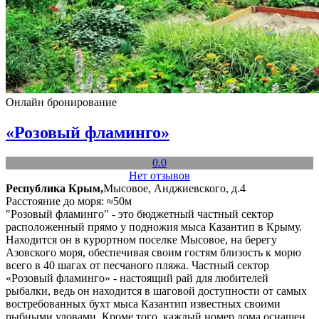
Онлайн бронирование
«Розовый фламинго»
0.0
Нет отзывов
Республика Крым,
Мысовое, Анджиевского, д.4
Расстояние до моря: ≈50м
"Розовый фламинго" - это бюджетный частный сектор
расположенный прямо у подножия мыса Казантип в Крыму.
Находится он в курортном поселке Мысовое, на берегу
Азовского моря, обеспечивая своим гостям близость к морю
всего в 40 шагах от песчаного пляжа. Частный сектор
«Розовый фламинго» - настоящий рай для любителей
рыбалки, ведь он находится в шаговой доступности от самых
востребованных бухт мыса Казантип известных своими
рыбными уловами. Кроме того, каждый номер дома оснащен