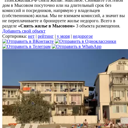
ПоискЖилья.РФ снять жилье: Мысовое. Снимайте гостевой
дом в Мысовом посуточно или на длительный срок без
комиссий и посредников, напрямую у владельцев
(собственников) жилья. Мы не взимаем комиссий, а значит вы
не переплачиваете и бронируете жилье недорого. Всего в
разделе
«Снять жилье в Мысовом»
3 объекта размещения
.
Добавить свой объект
Сортировка:
нет
|
рейтинг
|
у моря
|
недорогое