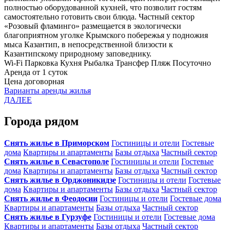
полностью оборудованной кухней, что позволит гостям
самостоятельно готовить свои блюда. Частный сектор
«Розовый фламинго» размещается в экологически
благоприятном уголке Крымского побережья у подножия
мыса Казантип, в непосредственной близости к
Казантипскому природному заповеднику.
Wi-Fi
Парковка
Кухня
Рыбалка
Трансфер
Пляж
Посуточно
Аренда от 1 суток
Цена договорная
Варианты аренды жилья
ДАЛЕЕ
Города рядом
Снять жилье в Приморском
Гостиницы и отели
Гостевые
дома
Квартиры и апартаменты
Базы отдыха
Частный сектор
Снять жилье в Севастополе
Гостиницы и отели
Гостевые
дома
Квартиры и апартаменты
Базы отдыха
Частный сектор
Снять жилье в Орджоникидзе
Гостиницы и отели
Гостевые
дома
Квартиры и апартаменты
Базы отдыха
Частный сектор
Снять жилье в Феодосии
Гостиницы и отели
Гостевые дома
Квартиры и апартаменты
Базы отдыха
Частный сектор
Снять жилье в Гурзуфе
Гостиницы и отели
Гостевые дома
Квартиры и апартаменты
Базы отдыха
Частный сектор