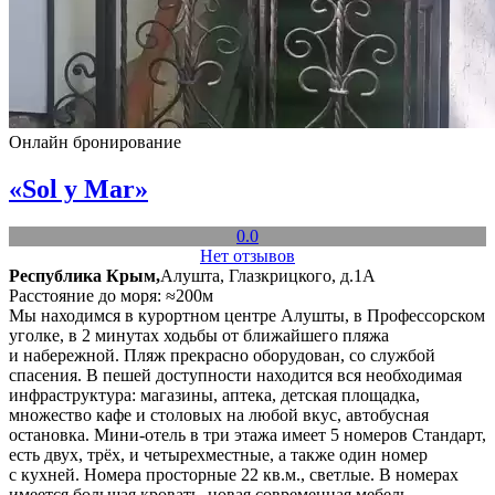
Онлайн бронирование
«Sol y Mar»
0.0
Нет отзывов
Республика Крым,
Алушта, Глазкрицкого, д.1А
Расстояние до моря: ≈200м
Мы находимся в курортном центре Алушты, в Профессорском
уголке, в 2 минутах ходьбы от ближайшего пляжа
и набережной. Пляж прекрасно оборудован, со службой
спасения. В пешей доступности находится вся необходимая
инфраструктура: магазины, аптека, детская площадка,
множество кафе и столовых на любой вкус, автобусная
остановка. Мини-отель в три этажа имеет 5 номеров Стандарт,
есть двух, трёх, и четырехместные, а также один номер
с кухней. Номера просторные 22 кв.м., светлые. В номерах
имеется большая кровать, новая современная мебель,