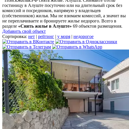
ПоискЖилья.РФ снять жилье: Алушта. Снимайте отель/
гостиницу в Алуште посуточно или на длительный срок без
комиссий и посредников, напрямую у владельцев
(собственников) жилья. Мы не взимаем комиссий, а значит вы
не переплачиваете и бронируете жилье недорого. Всего в
разделе
«Снять жилье в Алуште»
69 объектов размещения
.
Добавить свой объект
Сортировка:
нет
|
рейтинг
|
у моря
|
недорогое