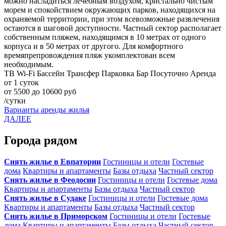
можно насладиться лечебным воздухом, кристально чистым
морем и спокойствием окружающих парков, находящихся на
охраняемой территории, при этом всевозможные развлечения
остаются в шаговой доступности. Частный сектор располагает
собственным пляжем, находящимся в 10 метрах от одного
корпуса и в 50 метрах от другого. Для комфортного
времяпрепровождения пляж укомплектован всем
необходимым.
ТВ
Wi-Fi
Бассейн
Трансфер
Парковка
Бар
Посуточно
Аренда
от 1 суток
от 5500 до 10600 руб
/сутки
Варианты аренды жилья
ДАЛЕЕ
Города рядом
Снять жилье в Евпатории
Гостиницы и отели
Гостевые
дома
Квартиры и апартаменты
Базы отдыха
Частный сектор
Снять жилье в Феодосии
Гостиницы и отели
Гостевые дома
Квартиры и апартаменты
Базы отдыха
Частный сектор
Снять жилье в Судаке
Гостиницы и отели
Гостевые дома
Квартиры и апартаменты
Базы отдыха
Частный сектор
Снять жилье в Приморском
Гостиницы и отели
Гостевые
дома
Квартиры и апартаменты
Базы отдыха
Частный сектор