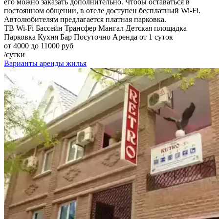
его можно заказать дополнительно. Чтобы оставаться в
постоянном общении, в отеле доступен бесплатный Wi-Fi.
Автолюбителям предлагается платная парковка.
ТВ
Wi-Fi
Бассейн
Трансфер
Мангал
Детская площадка
Парковка
Кухня
Бар
Посуточно
Аренда от 1 суток
от 4000 до 11000 руб
/сутки
Варианты аренды жилья