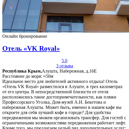
Онлайн бронирование
Отель «VK Royal»
5.0
3 отзыва
Республика Крым,
Алушта, Набережная, д.16Е
Расстояние до моря: ≈50м
Идеальное место для любителей активного отдыха! Отель
«Отель VK Royal» разместился в Алуште, в трех километрах
от его центра. В непосредственной близости от отеля
расположились такие достопримечательности, как пляжи
Профессорского Уголка, Дом-музей А.Н. Бекетова и
набережная Алушты. Может быть, именно в нашем кафе вы
откроете для себя лучший кофе в городе? Для удобства
передвижения мы можем организовать трансфер. Для гостей с
ограниченными возможностями передвижения работает лифт.
Кроме того, мы предлагаем целый ряд дополнительных услуг: