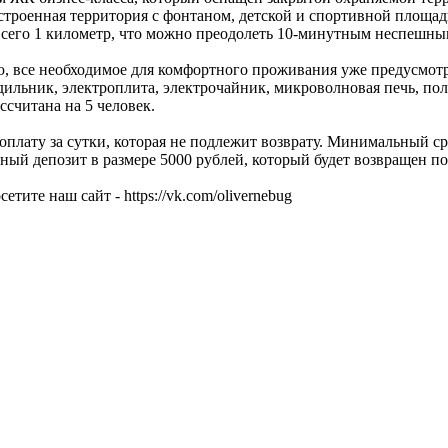
оустроенная территория с фонтаном, детской и спортивной площ
а всего 1 километр, что можно преодолеть 10-минутным неспешн
ю, все необходимое для комфортного проживания уже предусмотре
олодильник, электроплита, электрочайник, микроволновая печь, п
ссчитана на 5 человек.
оплату за сутки, которая не подлежит возврату. Минимальный ср
тный депозит в размере 5000 рублей, который будет возвращен п
ите наш сайт - https://vk.com/olivernebug