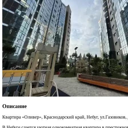
Описание
Квартира «Оливер»,
Краснодарский край
,
Небуг
,
ул.Газовиков,
В Небуге сдается уютная однокомнатная квартира в престижн