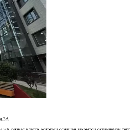
 д.3А
ом ЖК бизнес-класса, который оснащен закрытой охраняемой те