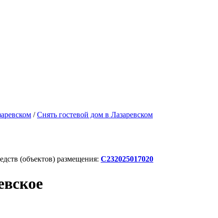
заревском
/
Снять гостевой дом в Лазаревском
дств (объектов) размещения:
С232025017020
евское