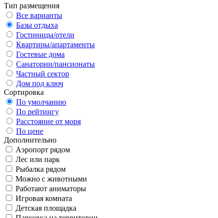
Тип размещения
Все варианты
Базы отдыха
Гостиницы/отели
Квартиры/апартаменты
Гостевые дома
Санатории/пансионаты
Частный сектор
Дом под ключ
Сортировка
По умолчанию
По рейтингу
Расстояние от моря
По цене
Дополнительно
Аэропорт рядом
Лес или парк
Рыбалка рядом
Можно с животными
Работают аниматоры
Игровая комната
Детская площадка
Парковка на территории