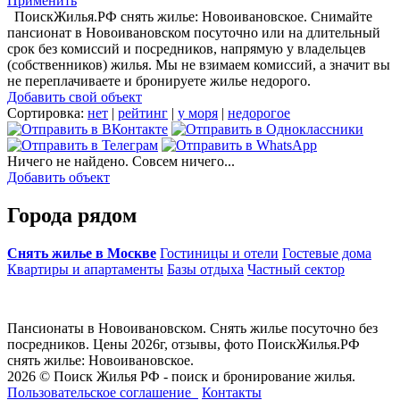
Применить
ПоискЖилья.РФ снять жилье: Новоивановское. Снимайте
пансионат в Новоивановском посуточно или на длительный
срок без комиссий и посредников, напрямую у владельцев
(собственников) жилья. Мы не взимаем комиссий, а значит вы
не переплачиваете и бронируете жилье недорого.
Добавить свой объект
Сортировка:
нет
|
рейтинг
|
у моря
|
недорогое
Ничего не найдено. Совсем ничего...
Добавить объект
Города рядом
Снять жилье в Москве
Гостиницы и отели
Гостевые дома
Квартиры и апартаменты
Базы отдыха
Частный сектор
Пансионаты в Новоивановском. Снять жилье посуточно без
посредников. Цены 2026г, отзывы, фото ПоискЖилья.РФ
снять жилье: Новоивановское.
2026 © Поиск Жилья РФ - поиск и бронирование жилья.
Пользовательское соглашение
Контакты