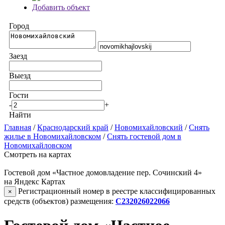
Добавить объект
Город
Заезд
Выезд
Гости
-
+
Найти
Главная
/
Краснодарский край
/
Новомихайловский
/
Снять
жилье в Новомихайловском
/
Снять гостевой дом в
Новомихайловском
Смотреть на картах
Гостевой дом «Частное домовладение пер. Сочинский 4»
на Яндекс Картах
Регистрационный номер в реестре классифицированных
×
средств (объектов) размещения:
С232026022066