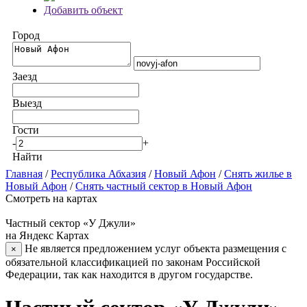
Добавить объект
Город
Заезд
Выезд
Гости
-
+
Найти
Главная
/
Республика Абхазия
/
Новый Афон
/
Снять жилье в
Новый Афон
/
Снять частный сектор в Новый Афон
Смотреть на картах
Частный сектор «У Джули»
на Яндекс Картах
Не является предложением услуг объекта размещения с
×
обязательной классификацией по законам Российской
Федерации, так как находится в другом государстве.