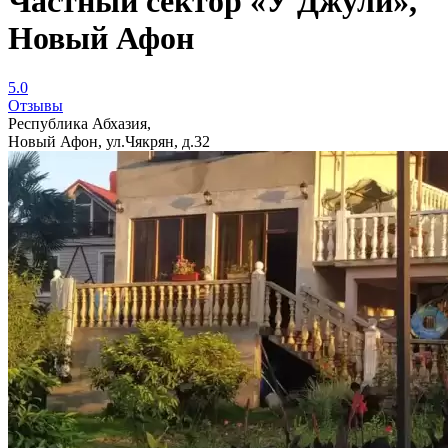
Частный сектор «У Джули»,
Новый Афон
5.0
Отзывы
Республика Абхазия,
Новый Афон, ул.Чякрян, д.32