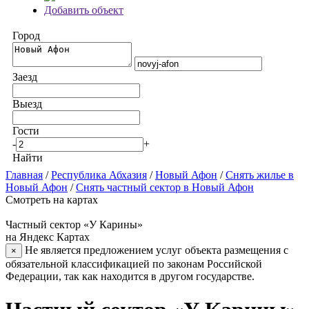
Добавить объект
Город
Заезд
Выезд
Гости
-
+
Найти
Главная
/
Республика Абхазия
/
Новый Афон
/
Снять жилье в
Новый Афон
/
Снять частный сектор в Новый Афон
Смотреть на картах
Частный сектор «У Карины»
на Яндекс Картах
Не является предложением услуг объекта размещения с
×
обязательной классификацией по законам Российской
Федерации, так как находится в другом государстве.