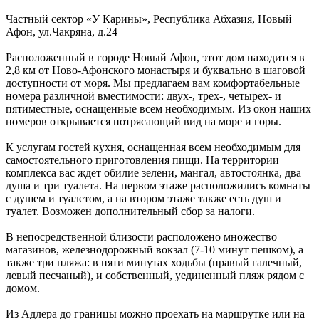
Частный сектор «У Карины»,
Республика Абхазия
,
Новый
Афон
,
ул.Чакряна, д.24
Расположенный в городе Новый Афон, этот дом находится в
2,8 км от Ново-Афонского монастыря и буквально в шаговой
доступности от моря. Мы предлагаем вам комфортабельные
номера различной вместимости: двух-, трех-, четырех- и
пятиместные, оснащенные всем необходимым. Из окон наших
номеров открывается потрясающий вид на море и горы.
К услугам гостей кухня, оснащенная всем необходимым для
самостоятельного приготовления пищи. На территории
комплекса вас ждет обилие зелени, мангал, автостоянка, два
душа и три туалета. На первом этаже расположились комнаты
с душем и туалетом, а на втором этаже также есть душ и
туалет. Возможен дополнительный сбор за налоги.
В непосредственной близости расположено множество
магазинов, железнодорожный вокзал (7-10 минут пешком), а
также три пляжа: в пяти минутах ходьбы (правый галечный,
левый песчаный), и собственный, уединенный пляж рядом с
домом.
Из Адлера до границы можно проехать на маршрутке или на