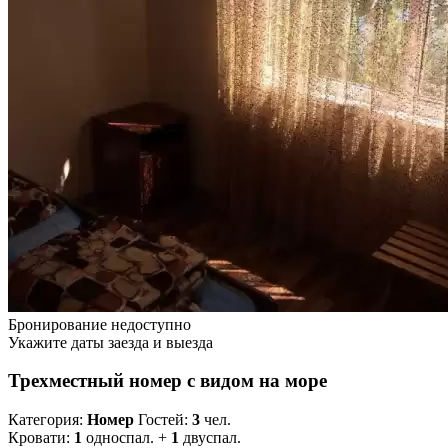
Бронирование недоступно
Укажите даты заезда и выезда
Трехместный номер с видом на море
Категория:
Номер
Гостей:
3
чел.
Кровати:
1
односпал. +
1
двуспал.