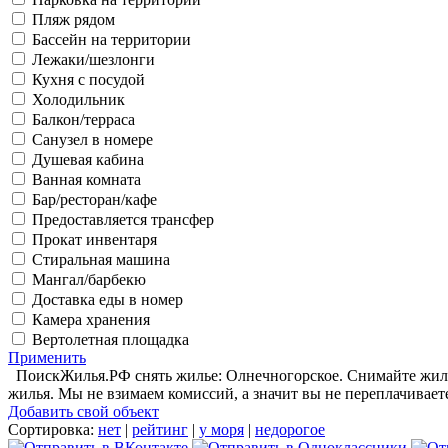
Пляж рядом
Бассейн на территории
Лежаки/шезлонги
Кухня с посудой
Холодильник
Балкон/терраса
Санузел в номере
Душевая кабина
Ванная комната
Бар/ресторан/кафе
Предоставляется трансфер
Прокат инвентаря
Стиральная машина
Мангал/барбекю
Доставка еды в номер
Камера хранения
Вертолетная площадка
Применить
ПоискЖилья.РФ снять жилье: Олнечногорское. Снимайте жилье
жилья. Мы не взимаем комиссий, а значит вы не переплачивает
Добавить свой объект
Сортировка:
нет
|
рейтинг
|
у моря
|
недорогое