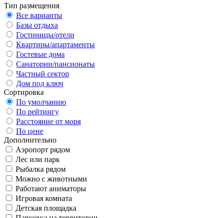
Тип размещения
Все варианты
Базы отдыха
Гостиницы/отели
Квартиры/апартаменты
Гостевые дома
Санатории/пансионаты
Частный сектор
Дом под ключ
Сортировка
По умолчанию
По рейтингу
Расстояние от моря
По цене
Дополнительно
Аэропорт рядом
Лес или парк
Рыбалка рядом
Можно с животными
Работают аниматоры
Игровая комната
Детская площадка
Парковка на территории