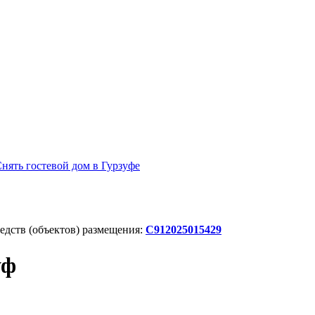
нять гостевой дом в Гурзуфе
дств (объектов) размещения:
С912025015429
уф