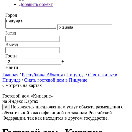
Добавить объект
Город
Заезд
Выезд
Гости
-
+
Найти
Главная
/
Республика Абхазия
/
Пицунда
/
Снять жилье в
Пицунде
/
Снять гостевой дом в Пицунде
Смотреть на картах
Гостевой дом «Кипарис»
на Яндекс Картах
Не является предложением услуг объекта размещения с
×
обязательной классификацией по законам Российской
Федерации, так как находится в другом государстве.