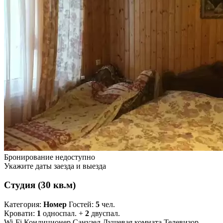
Бронирование недоступно
Укажите даты заезда и выезда
Студия (30 кв.м)
Категория:
Номер
Гостей:
5
чел.
Кровати:
1
односпал. +
2
двуспал.
Wi-Fi
Кондиционер
Санузел
Душевая комната
Телевизор