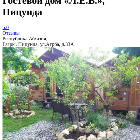
Гостевой дом «Л.Е.В.»,
Пицунда
5.0
Отзывы
Республика Абхазия,
Гагры, Пицунда, ул.Агрба, д.33А