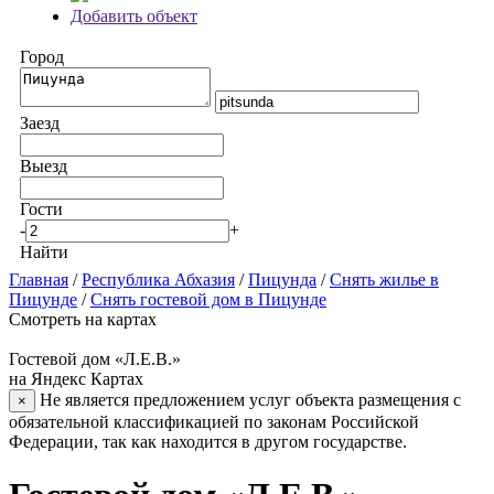
Добавить объект
Город
Заезд
Выезд
Гости
-
+
Найти
Главная
/
Республика Абхазия
/
Пицунда
/
Снять жилье в
Пицунде
/
Снять гостевой дом в Пицунде
Смотреть на картах
Гостевой дом «Л.Е.В.»
на Яндекс Картах
Не является предложением услуг объекта размещения с
×
обязательной классификацией по законам Российской
Федерации, так как находится в другом государстве.