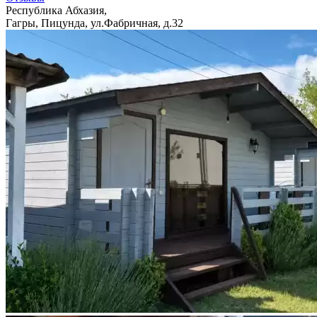
Республика Абхазия,
Гагры, Пицунда, ул.Фабричная, д.32