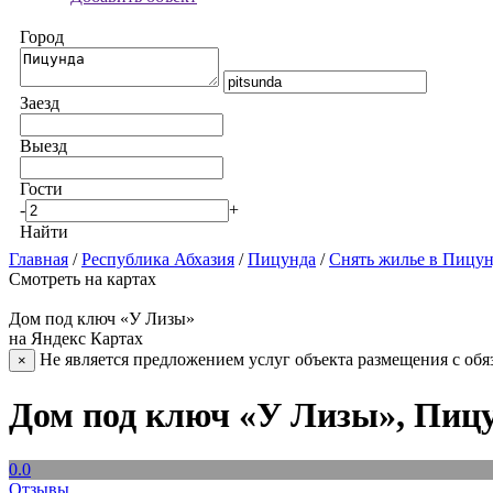
Город
Заезд
Выезд
Гости
-
+
Найти
Главная
/
Республика Абхазия
/
Пицунда
/
Снять жилье в Пицу
Смотреть на картах
Дом под ключ «У Лизы»
на Яндекс Картах
Не является предложением услуг объекта размещения с обя
×
Дом под ключ «У Лизы», Пиц
0.0
Отзывы