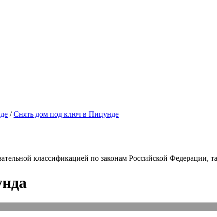
нде
/
Снять дом под ключ в Пицунде
зательной классификацией по законам Российской Федерации, так
унда