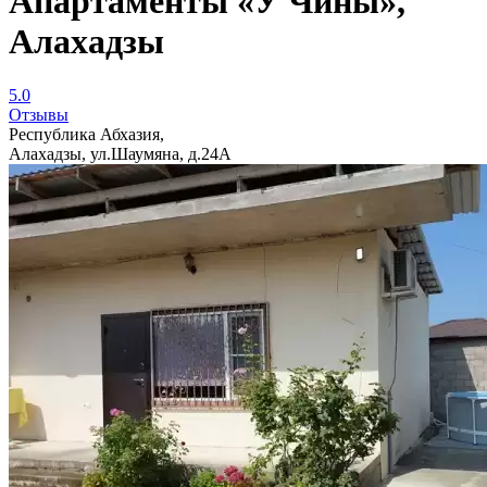
Апартаменты «У Чины»,
Алахадзы
5.0
Отзывы
Республика Абхазия,
Алахадзы, ул.Шаумяна, д.24А