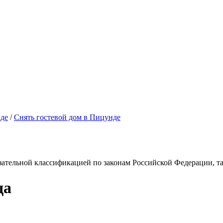
нде
/
Снять гостевой дом в Пицунде
зательной классификацией по законам Российской Федерации, так
да