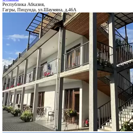
Республика Абхазия,
Гагры, Пицунда, ул.Шаумяна, д.46А