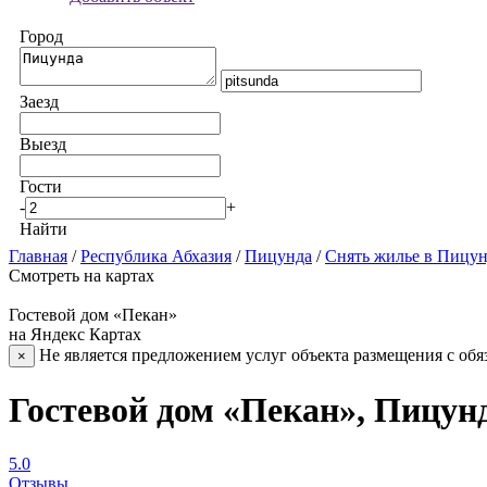
Город
Заезд
Выезд
Гости
-
+
Найти
Главная
/
Республика Абхазия
/
Пицунда
/
Снять жилье в Пицу
Смотреть на картах
Гостевой дом «Пекан»
на Яндекс Картах
Не является предложением услуг объекта размещения с обя
×
Гостевой дом «Пекан», Пицун
5.0
Отзывы