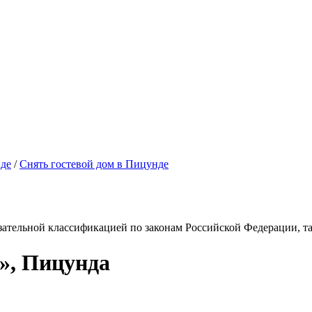
нде
/
Снять гостевой дом в Пицунде
зательной классификацией по законам Российской Федерации, так
у», Пицунда