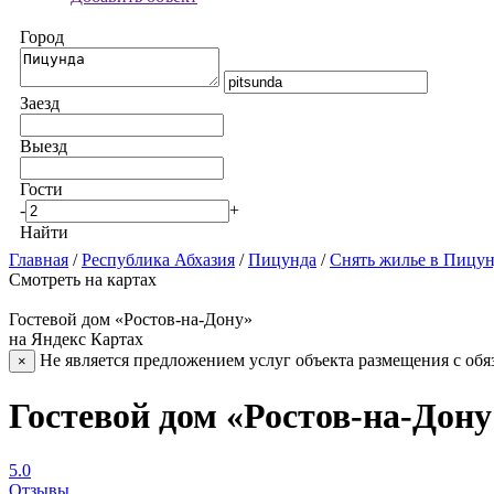
Город
Заезд
Выезд
Гости
-
+
Найти
Главная
/
Республика Абхазия
/
Пицунда
/
Снять жилье в Пицу
Смотреть на картах
Гостевой дом «Ростов-на-Дону»
на Яндекс Картах
Не является предложением услуг объекта размещения с обя
×
Гостевой дом «Ростов-на-Дон
5.0
Отзывы