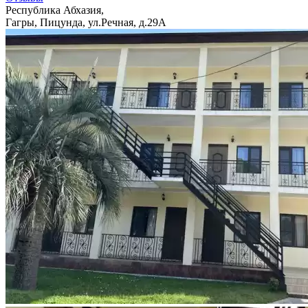
Республика Абхазия,
Гагры, Пицунда, ул.Речная, д.29А