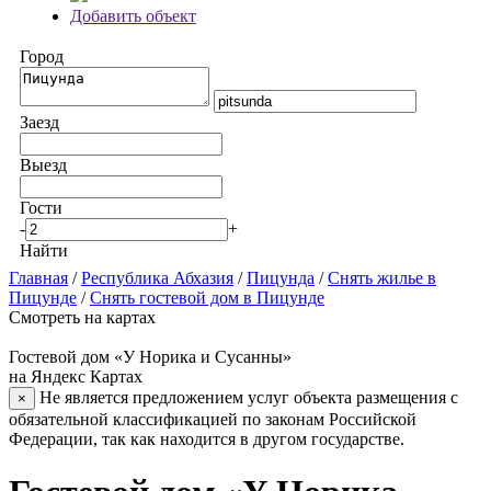
Добавить объект
Город
Заезд
Выезд
Гости
-
+
Найти
Главная
/
Республика Абхазия
/
Пицунда
/
Снять жилье в
Пицунде
/
Снять гостевой дом в Пицунде
Смотреть на картах
Гостевой дом «У Норика и Сусанны»
на Яндекс Картах
Не является предложением услуг объекта размещения с
×
обязательной классификацией по законам Российской
Федерации, так как находится в другом государстве.