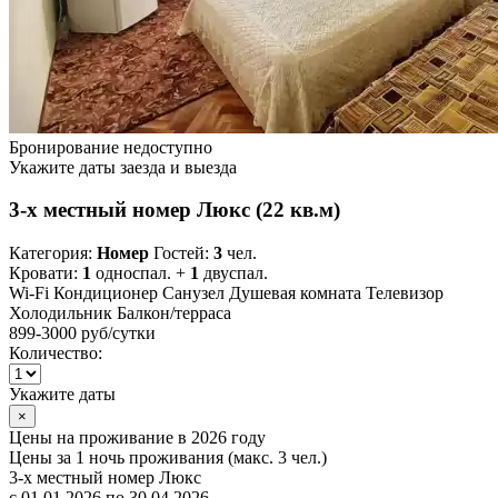
Бронирование недоступно
Укажите даты заезда и выезда
3-х местный номер Люкс (22 кв.м)
Категория:
Номер
Гостей:
3
чел.
Кровати:
1
односпал. +
1
двуспал.
Wi-Fi
Кондиционер
Санузел
Душевая комната
Телевизор
Холодильник
Балкон/терраса
899-3000 руб
/сутки
Количество:
Укажите даты
×
Цены на проживание в 2026 году
Цены за 1 ночь проживания (макс. 3 чел.)
3-х местный номер Люкс
с 01.01.2026 по 30.04.2026