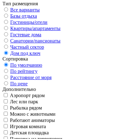
Тип размещения
Все варианты
Базы отдыха
Гостиницы/отели
Квартиры/апартаменты
Гостевые дома
Санатории/пансионаты
Частный сектор
Дом под ключ
Сортировка
По умолчанию
По рейтингу
Расстояние от моря
По цене
Дополнительно
Аэропорт рядом
Лес или парк
Рыбалка рядом
Можно с животными
Работают аниматоры
Игровая комната
Детская площадка
Парковка на территории