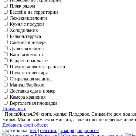
Пляж рядом
Бассейн на территории
Лежаки/шезлонги
Кухня с посудой
Холодильник
Балкон/терраса
Санузел в номере
Душевая кабина
Ванная комната
Бар/ресторан/кафе
Предоставляется трансфер
Прокат инвентаря
Стиральная машина
Мангал/барбекю
Доставка еды в номер
Камера хранения
Вертолетная площадка
Применить
ПоискЖилья.РФ снять жилье: Плодовое. Снимайте дом под клю
жилья. Мы не взимаем комиссий, а значит вы не переплачивает
Добавить свой объект
Сортировка:
нет
|
рейтинг
|
у моря
|
недорогое