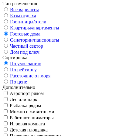
Тип размещения
Все варианты
Базы отдыха
Гостиницы/отели
Квартиры/апартаменты
Гостевые дома
Санатории/пансионаты
Частный сектор
Дом под ключ
Сортировка
По умолчанию
По рейтингу
Расстояние от моря
По цене
Дополнительно
Аэропорт рядом
Лес или парк
Рыбалка рядом
Можно с животными
Работают аниматоры
Игровая комната
Детская площадка
Парковка на территории