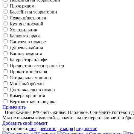
Пляж рядом
Бассейн на территории
Лежаки/шезлонги
Кухня с посудой
Холодильник
Балкон/терраса
Санузел в номере
Душевая кабина
Ванная комната
Бар/ресторан/кафе
Предоставляется трансфер
Прокат инвентаря
Стиральная машина
Мангал/барбекю
Доставка еды в номер
Камера хранения
Вертолетная площадка
Применить
ПоискЖилья.РФ снять жилье: Плодовое. Снимайте гостевой до
Мы не взимаем комиссий, а значит вы не переплачиваете и бро
Добавить свой объект
Сортировка:
нет
|
рейтинг
|
у моря
|
недорогое