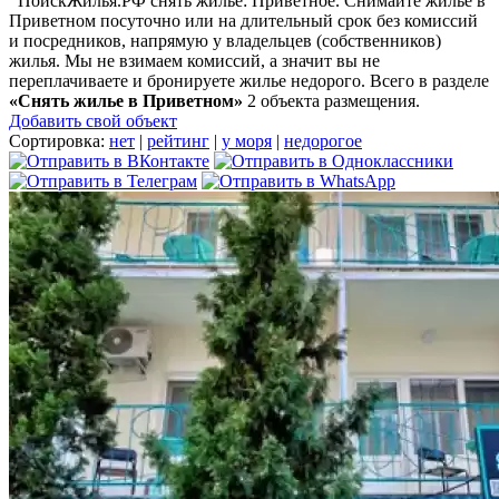
ПоискЖилья.РФ снять жилье: Приветное. Снимайте жилье в
Приветном посуточно или на длительный срок без комиссий
и посредников, напрямую у владельцев (собственников)
жилья. Мы не взимаем комиссий, а значит вы не
переплачиваете и бронируете жилье недорого. Всего в разделе
«Снять жилье в Приветном»
2 объекта размещения
.
Добавить свой объект
Сортировка:
нет
|
рейтинг
|
у моря
|
недорогое