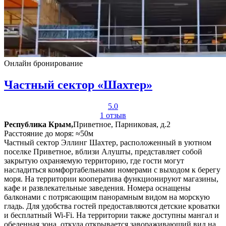
Онлайн бронирование
Частный сектор «Шахтер»
5.0
1 отзыв
Республика Крым,
Приветное, Парниковая, д.2
Расстояние до моря: ≈50м
Частный сектор Эллинг Шахтер, расположенный в уютном
поселке Приветное, вблизи Алушты, представляет собой
закрытую охраняемую территорию, где гости могут
насладиться комфортабельными номерами с выходом к берегу
моря. На территории кооператива функционируют магазины,
кафе и развлекательные заведения. Номера оснащены
балконами с потрясающим панорамным видом на морскую
гладь. Для удобства гостей предоставляются детские кроватки
и бесплатный Wi-Fi. На территории также доступны мангал и
обеденная зона, откуда открывается завораживающий вид на