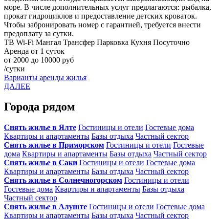
море. В числе дополнительных услуг предлагаются: рыбалка,
прокат гидроциклов и предоставление детских кроваток.
Чтобы забронировать номер с гарантией, требуется внести
предоплату за сутки.
ТВ
Wi-Fi
Мангал
Трансфер
Парковка
Кухня
Посуточно
Аренда от 1 суток
от 2000 до 10000 руб
/сутки
Варианты аренды жилья
ДАЛЕЕ
Города рядом
Снять жилье в Ялте
Гостиницы и отели
Гостевые дома
Квартиры и апартаменты
Базы отдыха
Частный сектор
Снять жилье в Приморском
Гостиницы и отели
Гостевые
дома
Квартиры и апартаменты
Базы отдыха
Частный сектор
Снять жилье в Саки
Гостиницы и отели
Гостевые дома
Квартиры и апартаменты
Базы отдыха
Частный сектор
Снять жилье в Солнечногорском
Гостиницы и отели
Гостевые дома
Квартиры и апартаменты
Базы отдыха
Частный сектор
Снять жилье в Алуште
Гостиницы и отели
Гостевые дома
Квартиры и апартаменты
Базы отдыха
Частный сектор