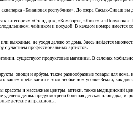
т аквапарка «Банановая республика». До озера Сасык-Сиваш вы д
ся к категориям «Стандарт», «Комфорт», «Люкс» и «Полулюкс»
олодильником, чайником и посудой. В каждом номере имеется со
 или выходные, не уходя далеко от дома. Здесь найдется множест
оу с участием профессиональных артистов.
м питании, существуют продуктовые магазины. В салонах мобиль
фрукты, овощи и арбузы, также разнообразные товары для дома, 
 вашем пребывании в этом необычном уголке Земли, как для себ
ы красоты и массажные центры, аптеки, также медицинский це
е уделено детям: предусмотрена большая детская площадка, игро
вные детские аттракционы.