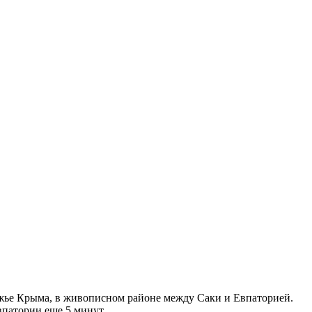
ежье Крыма, в живописном районе между Саки и Евпаторией.
впатории еще 5 минут.