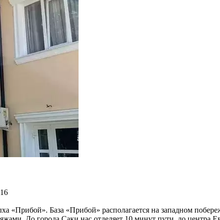
.16
дыха «Прибой». База «Прибой» располагается на западном побер
жами. До города Саки нас отделяет 10 минут пути, до центра Е