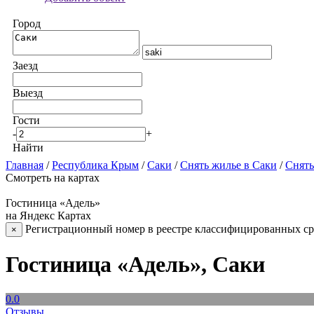
Город
Заезд
Выезд
Гости
-
+
Найти
Главная
/
Республика Крым
/
Саки
/
Снять жилье в Саки
/
Снять
Смотреть на картах
Гостиница «Адель»
на Яндекс Картах
Регистрационный номер в реестре классифицированных сре
×
Гостиница «Адель», Саки
0.0
Отзывы