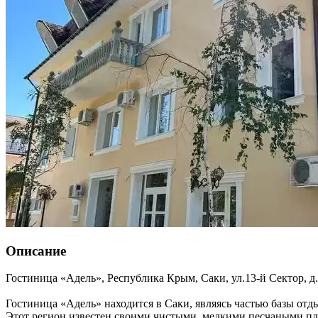
Описание
Гостиница «Адель»,
Республика Крым
,
Саки
,
ул.13-й Сектор, д
Гостиница «Адель» находится в Саки, являясь частью базы от
Этот регион известен своими чистыми, мелкими песчаными пля