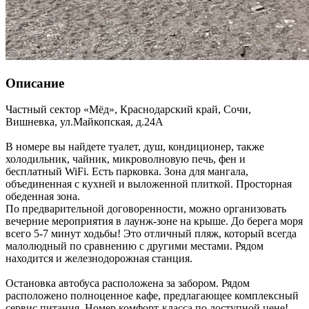
Описание
Частный сектор «Мёд»,
Краснодарский край
,
Сочи,
Вишневка
,
ул.Майкопская, д.24А
В номере вы найдете туалет, душ, кондиционер, также
холодильник, чайник, микроволновую печь, фен и
бесплатный WiFi. Есть парковка. Зона для мангала,
объединенная с кухней и выложенной плиткой. Просторная
обеденная зона.
По предварительной договоренности, можно организовать
вечерние мероприятия в лаунж-зоне на крыше. До берега моря
всего 5-7 минут ходьбы! Это отличный пляж, который всегда
малолюдный по сравнению с другими местами. Рядом
находится и железнодорожная станция.
Остановка автобуса расположена за забором. Рядом
расположено полноценное кафе, предлагающее комплексный
сервис питания. Номер комфорт-класса по доступной цене!