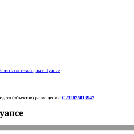
/
Снять гостевой дом в Туапсе
дств (объектов) размещения:
С232025013947
Туапсе