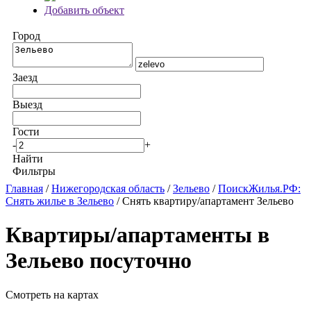
Добавить объект
Город
Заезд
Выезд
Гости
-
+
Найти
Фильтры
Главная
/
Нижегородская область
/
Зельево
/
ПоискЖилья.РФ:
Снять жилье в Зельево
/ Снять квартиру/апартамент Зельево
Квартиры/апартаменты в
Зельево посуточно
Смотреть на картах