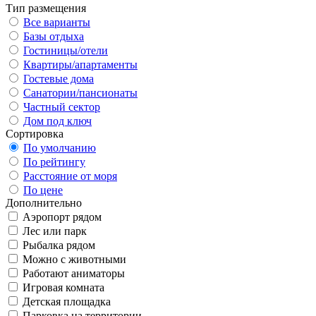
Тип размещения
Все варианты
Базы отдыха
Гостиницы/отели
Квартиры/апартаменты
Гостевые дома
Санатории/пансионаты
Частный сектор
Дом под ключ
Сортировка
По умолчанию
По рейтингу
Расстояние от моря
По цене
Дополнительно
Аэропорт рядом
Лес или парк
Рыбалка рядом
Можно с животными
Работают аниматоры
Игровая комната
Детская площадка
Парковка на территории