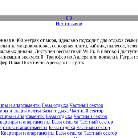
0.0
Нет отзывов
нная в 400 метрах от моря, идеально подходит для отдыха семьи
льник, микроволновка, сенсорная плита, чайник, пылесос, телев
альных дивана. Доступен бесплатный Wi-Fi. В шаговой доступно
анизации экскурсий. Трансфер из Адлера или вокзала в Гагры п
фер
Пляж
Посуточно
Аренда от 1 суток
иры и апартаменты
Базы отдыха
Частный сектор
иры и апартаменты
Базы отдыха
Частный сектор
ртиры и апартаменты
Базы отдыха
Частный сектор
вартиры и апартаменты
Базы отдыха
Частный сектор
артиры и апартаменты
Базы отдыха
Частный сектор
Квартиры и апартаменты
Базы отдыха
Частный сектор