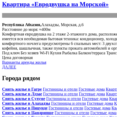
Квартира «Евродвушка на Морской»
Республика Абхазия,
Алахадзы, Морская, д.6
Расстояние до моря: ≈400м
Комфортная евродвушка на 2 этаже 2-этажного дома, расположе
имеется вся необходимая бытовая техника: кондиционер, холоди
комфортного ночлега предусмотрены 6 спальных мест: 3 двухсп
кофейня, шашлычная, также пункты проката автомобилей и орг
Под ключ
Без хозяев
Wi-Fi
Кухня
Рыбалка
Балкон/терраса
Транс
Цена договорная
Варианты аренды жилья
ДАЛЕЕ
Города рядом
Снять жилье в Гагре
Гостиницы и отели
Гостевые дома
Кварт
Снять жилье в Лдзае
Гостиницы и отели
Гостевые дома
Кварт
Снять жилье в Сухуме
Гостиницы и отели
Гостевые дома
Ква
Снять жилье в Алахадзы
Гостиницы и отели
Гостевые дома
К
Снять жилье в Пицунде
Гостиницы и отели
Гостевые дома
Кв
Снять жилье в Цандрипше
Гостиницы и отели
Гостевые дома