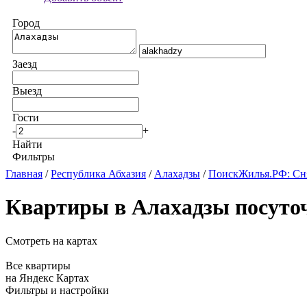
Город
Заезд
Выезд
Гости
-
+
Найти
Фильтры
Главная
/
Республика Абхазия
/
Алахадзы
/
ПоискЖилья.РФ: Сня
Квартиры в Алахадзы посуто
Смотреть на картах
Все квартиры
на Яндекс Картах
Фильтры и настройки