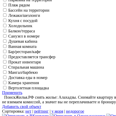
Пляж рядом
Бассейн на территории
Лежаки/шезлонги
Кухня с посудой
Холодильник
Балкон/терраса
Санузел в номере
Душевая кабина
Ванная комната
Бар/ресторан/кафе
Предоставляется трансфер
Прокат инвентаря
Стиральная машина
Мангал/барбекю
Доставка еды в номер
Камера хранения
Вертолетная площадка
Применить
ПоискЖилья.РФ снять жилье: Алахадзы. Снимайте квартиру в 
не взимаем комиссий, а значит вы не переплачиваете и брониру
Добавить свой объект
Сортировка:
нет
|
рейтинг
|
у моря
|
недорогое