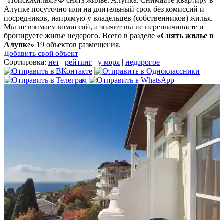
ПоискЖилья.РФ снять жилье: Алупка. Снимайте квартиру в
Алупке посуточно или на длительный срок без комиссий и
посредников, напрямую у владельцев (собственников) жилья.
Мы не взимаем комиссий, а значит вы не переплачиваете и
бронируете жилье недорого. Всего в разделе
«Снять жилье в
Алупке»
19 объектов размещения
.
Добавить свой объект
Сортировка:
нет
|
рейтинг
|
у моря
|
недорогое