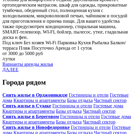
ортопедическим матрасом, шкаф для одежды, прикроватные
тумбочки, обеденный стол, полноценная кухня с
холодильником, микроволновой печью, чайником и посудой
для приготовления и приема пищи. Для вашего удобства
также предусмотрен кондиционер, стиральная машина,
SMART-телевизор, WI-FI, бойлер, пылесос, утюг, гладильная
доска и фен.
Под ключ
Без хозяев
Wi-Fi
Парковка
Кухня
Рыбалка
Балкон/
терраса
Пляж
Посуточно
Аренда от 1 суток
от 3000 до 5000 руб
/сутки
Варианты аренды жилья
ДАЛЕЕ
Города рядом
Снять жилье в Орджоникидзе
Гостиницы и отели
Гостевые
дома
Квартиры и апартаменты
Базы отдыха
Частный сектор
Снять жилье в Судаке
Гостиницы и отели
Гостевые дома
Квартиры и апартаменты
Базы отдыха
Частный сектор
Снять жилье в Береговом
Гостиницы и отели
Гостевые дома
Квартиры и апартаменты
Базы отдыха
Частный сектор
Снять жилье в Новофедоровке
Гостиницы и отели
Гостевые
дома
Квартиры и апартаменты
Базы отдыха
Частный сектор