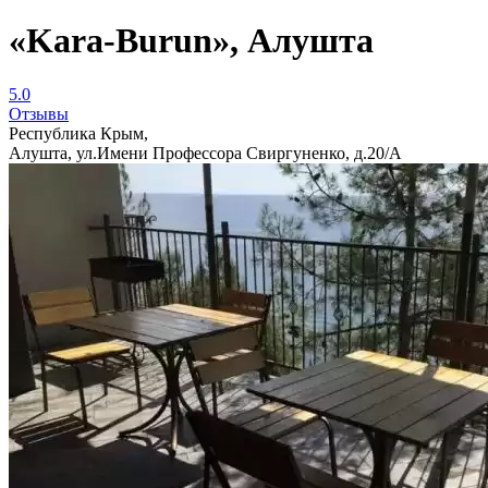
«Kara-Burun», Алушта
5.0
Отзывы
Республика Крым,
Алушта, ул.Имени Профессора Свиргуненко, д.20/А