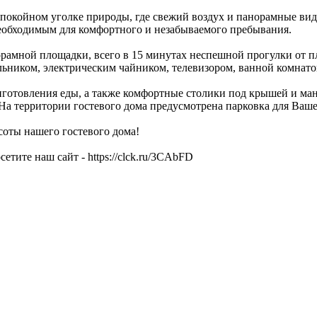
спокойном уголке природы, где свежий воздух и панорамные ви
необходимым для комфортного и незабываемого пребывания.
рамной площадки, всего в 15 минутах неспешной прогулки от пл
льником, электрическим чайником, телевизором, ванной комнато
иготовления еды, а также комфортные столики под крышей и ма
а территории гостевого дома предусмотрена парковка для Ваше
соты нашего гостевого дома!
тите наш сайт - https://clck.ru/3CAbFD