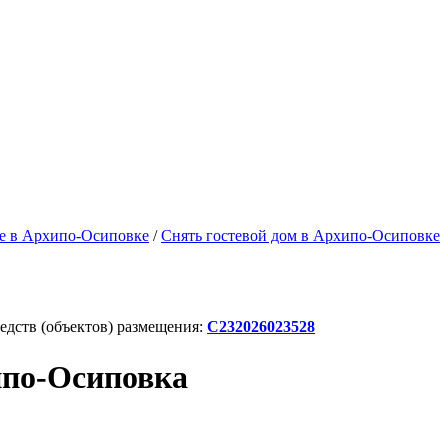
е в Архипо-Осиповке
/
Снять гостевой дом в Архипо-Осиповке
дств (объектов) размещения:
С232026023528
ипо-Осиповка