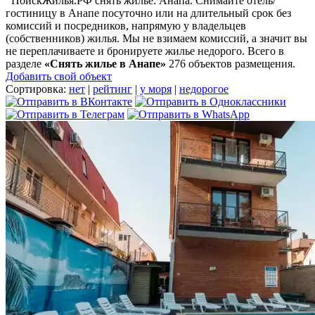
ПоискЖилья.РФ снять жилье: Анапа. Снимайте отель/
гостиницу в Анапе посуточно или на длительный срок без
комиссий и посредников, напрямую у владельцев
(собственников) жилья. Мы не взимаем комиссий, а значит вы
не переплачиваете и бронируете жилье недорого. Всего в
разделе
«Снять жилье в Анапе»
276 объектов размещения
.
Добавить свой объект
Сортировка:
нет
|
рейтинг
|
у моря
|
недорогое