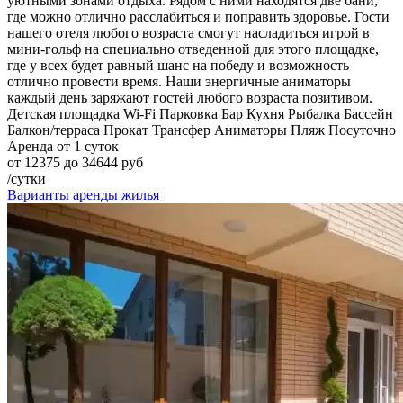
уютными зонами отдыха. Рядом с ними находятся две бани,
где можно отлично расслабиться и поправить здоровье. Гости
нашего отеля любого возраста смогут насладиться игрой в
мини-гольф на специально отведенной для этого площадке,
где у всех будет равный шанс на победу и возможность
отлично провести время. Наши энергичные аниматоры
каждый день заряжают гостей любого возраста позитивом.
Детская площадка
Wi-Fi
Парковка
Бар
Кухня
Рыбалка
Бассейн
Балкон/терраса
Прокат
Трансфер
Аниматоры
Пляж
Посуточно
Аренда от 1 суток
от 12375 до 34644 руб
/сутки
Варианты аренды жилья