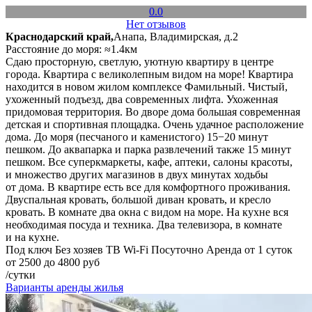
0.0
Нет отзывов
Краснодарский край,
Анапа, Владимирская, д.2
Расстояние до моря: ≈1.4км
Сдаю просторную, светлую, уютную квартиру в центре
города. Квартира с великолепным видом на море! Квартира
находится в новом жилом комплексе Фамильный. Чистый,
ухоженный подъезд, два современных лифта. Ухоженная
придомовая территория. Во дворе дома большая современная
детская и спортивная площадка. Очень удачное расположение
дома. До моря (песчаного и каменистого) 15−20 минут
пешком. До аквапарка и парка развлечений также 15 минут
пешком. Все суперкмаркеты, кафе, аптеки, салоны красоты,
и множество других магазинов в двух минутах ходьбы
от дома. В квартире есть все для комфортного проживания.
Двуспальная кровать, большой диван кровать, и кресло
кровать. В комнате два окна с видом на море. На кухне вся
необходимая посуда и техника. Два телевизора, в комнате
и на кухне.
Под ключ
Без хозяев
ТВ
Wi-Fi
Посуточно
Аренда от 1 суток
от 2500 до 4800 руб
/сутки
Варианты аренды жилья