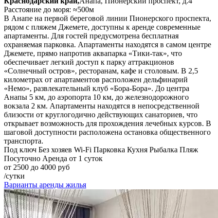
Краснодарский край,
Анапа, Пионерский проспект, д.4
Расстояние до моря: ≈500м
В Анапе на первой береговой линии Пионерского проспекта,
рядом с пляжем Джемете, доступны к аренде современные
апартаменты. Для гостей предусмотрена бесплатная
охраняемая парковка. Апартаменты находятся в самом центре
Джемете, прямо напротив аквапарка «Тики-так», что
обеспечивает легкий доступ к парку аттракционов
«Солнечный остров», ресторанам, кафе и столовым. В 2,5
километрах от апартаментов расположен дельфинарий
«Немо», развлекательный клуб «Бора-Бора». До центра
Анапы 5 км, до аэропорта 10 км, до железнодорожного
вокзала 2 км. Апартаменты находятся в непосредственной
близости от круглогодично действующих санаториев, что
открывает возможность для прохождения лечебных курсов. В
шаговой доступности расположена остановка общественного
транспорта.
Под ключ
Без хозяев
Wi-Fi
Парковка
Кухня
Рыбалка
Пляж
Посуточно
Аренда от 1 суток
от 2500 до 4000 руб
/сутки
Варианты аренды жилья