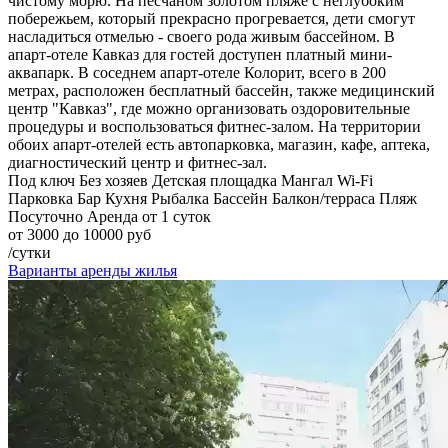
чистому морю. На песчаном золотом пляже с неглубоким
побережьем, который прекрасно прогревается, дети смогут
насладиться отмелью - своего рода живым бассейном. В
апарт-отеле Кавказ для гостей доступен платный мини-
аквапарк. В соседнем апарт-отеле Колорит, всего в 200
метрах, расположен бесплатный бассейн, также медицинский
центр "Кавказ", где можно организовать оздоровительные
процедуры и воспользоваться фитнес-залом. На территории
обоих апарт-отелей есть автопарковка, магазин, кафе, аптека,
диагностический центр и фитнес-зал.
Под ключ
Без хозяев
Детская площадка
Мангал
Wi-Fi
Парковка
Бар
Кухня
Рыбалка
Бассейн
Балкон/терраса
Пляж
Посуточно
Аренда от 1 суток
от 3000 до 10000 руб
/сутки
Варианты аренды жилья